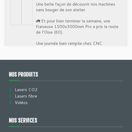
Une belle façon de découvrir nos machines
sans bouger de son atelier.
🚛 Et pour bien terminer la semaine, une
fraiseuse 1500x3000mm Pro a pris la route
de l’Oise (60).
Une journée bien remplie chez CNC
Technologies !
Bon week-end à tous et à lundi 💪
#CNCtechnologies #Demonstration
NOS PRODUITS
#MachinesCNC
#FraiseuseCNC
#Industrie
#SavoirFaire
Lasers CO2
10
2
0
Lasers fibre
Voir sur Facebook
·
Partager
Vidéos
CNC Technologies - Fraiseusecnc.com /
NOS SERVICES
Lasercnc.fr
Posté il y a 10 mois