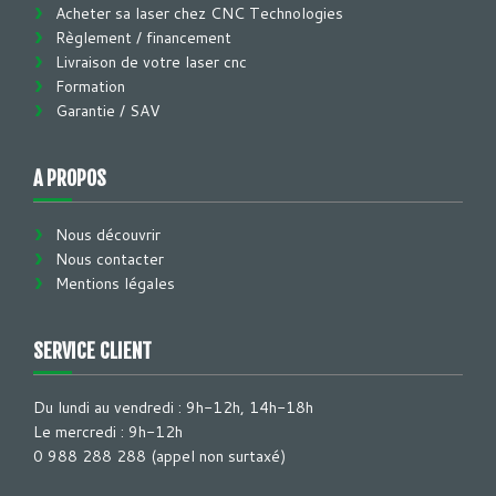
Acheter sa laser chez CNC Technologies
Exceptionnellement, nous ne pourrons pas répondre aux
Règlement / financement
appels aujourd’hui.
Livraison de votre laser cnc
Formation
Merci pour votre compréhension et à demain, en pleine
forme 💪
Garantie / SAV
#CNCtechnologies
#Info
#Industrie #TeamCNC
A PROPOS
2
0
0
Voir sur Facebook
·
Partager
Nous découvrir
Nous contacter
Mentions légales
CNC Technologies -
Fraiseusecnc.com / Lasercnc.fr
Posté il y a 10 mois
SERVICE CLIENT
🏗️ Les travaux de notre nouveau showroom
avancent à grands pas !
Du lundi au vendredi : 9h-12h, 14h-18h
Les machines s’installent petit à petit et
Le mercredi : 9h-12h
l’espace prend forme 👀
0 988 288 288 (appel non surtaxé)
Nous avons hâte de vous y accueillir très